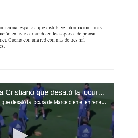
ernacional española que distribuye información a más
ción en todo el mundo en los soportes de prensa
ternet. Cuenta con una red con más de tres mil
es.
El túnel de Casemiro a Cristiano que desató la locura de Marcelo en el entrenamiento del Real Madrid
El túnel de Casemiro a Cristiano que desató la locura de Marcelo en el entrenamiento del Real Madrid