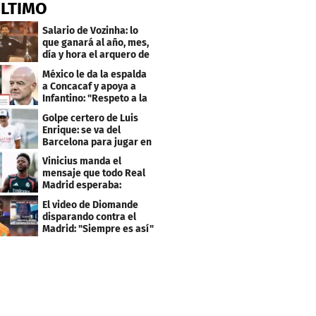
ÚLTIMO
Salario de Vozinha: lo
que ganará al año, mes,
día y hora el arquero de
Cabo Verde
México le da la espalda
a Concacaf y apoya a
Infantino: "Respeto a la
gobernanza"
Golpe certero de Luis
Enrique: se va del
Barcelona para jugar en
el PSG
Vinicius manda el
mensaje que todo Real
Madrid esperaba:
"Mourinho..."
El video de Diomande
disparando contra el
Madrid: "Siempre es así"