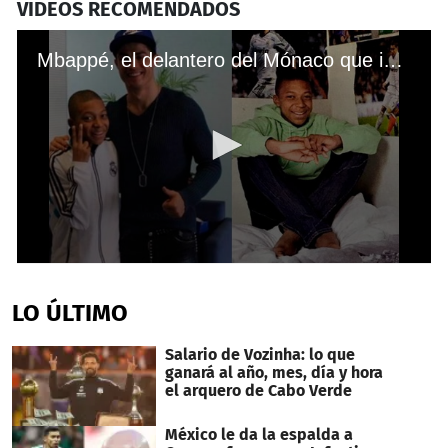
VIDEOS RECOMENDADOS
Mbappé, el delantero del Mónaco que idolatra a Cristiano Ronaldo
0
seconds
of
LO ÚLTIMO
49
seconds
Salario de Vozinha: lo que
ganará al año, mes, día y hora
el arquero de Cabo Verde
México le da la espalda a