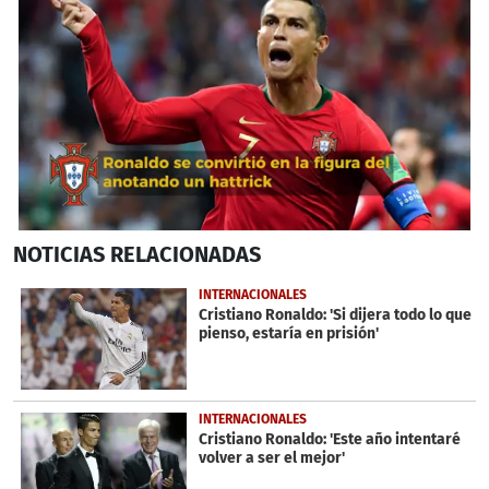
0
NOTICIAS
RELACIONADAS
seconds
of
36
INTERNACIONALES
seconds
Cristiano Ronaldo: 'Si dijera todo lo que
pienso, estaría en prisión'
INTERNACIONALES
Cristiano Ronaldo: 'Este año intentaré
volver a ser el mejor'