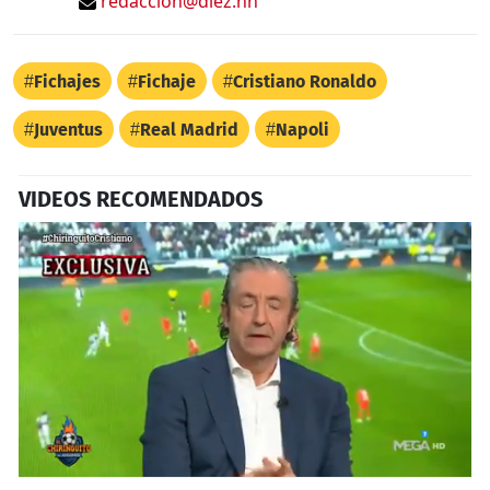
redaccion@diez.hn
Fichajes
Fichaje
Cristiano Ronaldo
Juventus
Real Madrid
Napoli
VIDEOS RECOMENDADOS
0