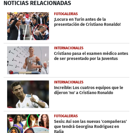
NOTICIAS
RELACIONADAS
seconds
of
1
FOTOGALERÍAS
minute,
¡Locura en Turín antes de la
5
presentación de Cristiano Ronaldo!
seconds
INTERNACIONALES
Cristiano pasa el examen médico antes
de ser presentado por la Juventus
INTERNACIONALES
Increíble: Los cuatros equipos que le
dijeron 'no' a Cristiano Ronaldo
FOTOGALERÍAS
Sexis: Así son las nuevas 'compañeras'
que tendrá Georgina Rodríguez en
Italia