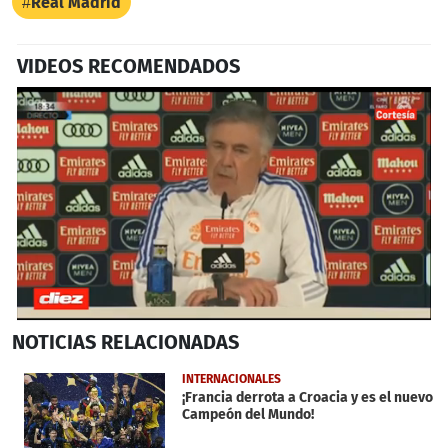
Real Madrid
VIDEOS RECOMENDADOS
0
NOTICIAS
RELACIONADAS
seconds
of
2
INTERNACIONALES
minutes,
¡Francia derrota a Croacia y es el nuevo
22
Campeón del Mundo!
seconds