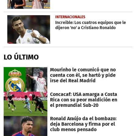
INTERNACIONALES
Increíble: Los cuatros equipos que le
dijeron 'no' a Cristiano Ronaldo
LO ÚLTIMO
Mourinho le comunicó que no
cuenta con él, se hartó y pide
irse del Real Madrid
Concacaf: USA amarga a Costa
Rica con su peor maldición en
el premundial Sub-20
Ronald Araújo da el bombazo:
deja Barcelona y firma por el
club menos pensado