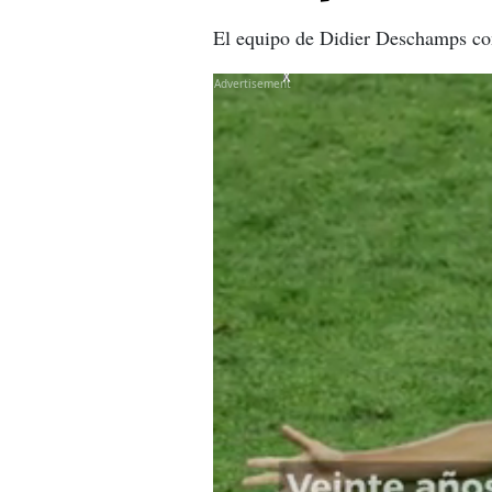
El equipo de Didier Deschamps conq
X
X
X
X