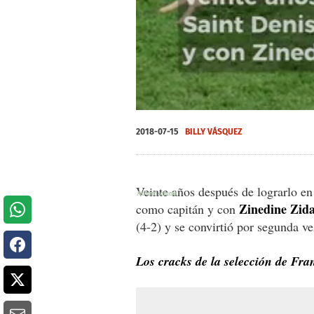
0
seconds
2018-07-15
BILLY VÁSQUEZ
of
29
seconds
Volume
0%
Veinte años después de lograrlo e
Zinedine Zid
como capitán y con
(4-2) y se convirtió por segunda v
Los cracks de la selección de Fra