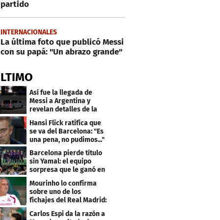
partido
INTERNACIONALES
La última foto que publicó Messi
con su papá: "Un abrazo grande"
ÚLTIMO
Así fue la llegada de
Messi a Argentina y
revelan detalles de la
despedida de su padre
Hansi Flick ratifica que
se va del Barcelona: "Es
una pena, no pudimos..."
Barcelona pierde título
sin Yamal: el equipo
sorpresa que le ganó en
el último minuto
Mourinho lo confirma
sobre uno de los
fichajes del Real Madrid:
"Bastante inferior"
Carlos Espi da la razón a