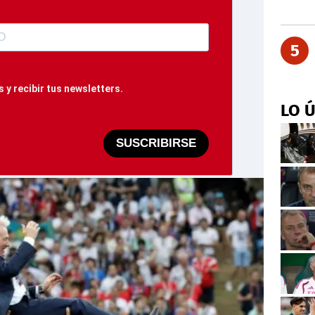
5
 y recibir tus newsletters.
LO 
SUSCRIBIRSE