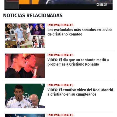
0
NOTICIAS
RELACIONADAS
seconds
of
6
INTERNACIONALES
minutes,
Los escándalos más sonados en la vida
5
de Cristiano Ronaldo
seconds
INTERNACIONALES
VIDEO: El día que un cantante metió a
problemas a Cristiano Ronaldo
INTERNACIONALES
VIDEO: El emotivo video del Real Madrid
a Cristiano en su cumpleaños
INTERNACIONALES