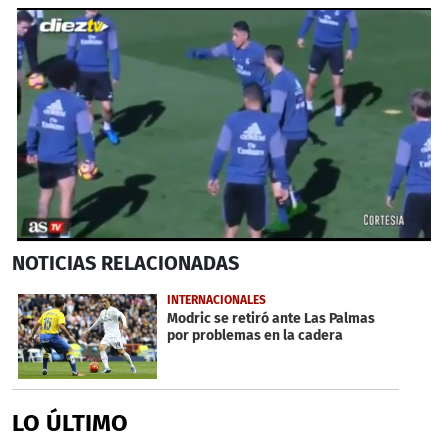
0
NOTICIAS
RELACIONADAS
seconds
of
32
INTERNACIONALES
seconds
Modric se retiró ante Las Palmas
por problemas en la cadera
LO ÚLTIMO