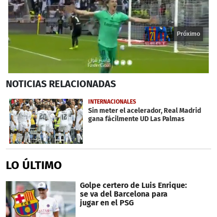
Próximo
0
NOTICIAS
RELACIONADAS
seconds
of
14
INTERNACIONALES
seconds
Sin meter el acelerador, Real Madrid
gana fácilmente UD Las Palmas
LO ÚLTIMO
Golpe certero de Luis Enrique:
se va del Barcelona para
jugar en el PSG