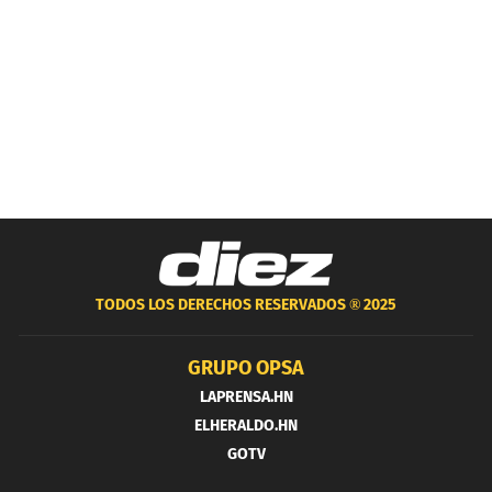
TODOS LOS DERECHOS RESERVADOS ®
2025
GRUPO OPSA
LAPRENSA.HN
ELHERALDO.HN
GOTV