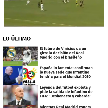
0
seconds
of
LO ÚLTIMO
2
minutes,
36
El futuro de Vinicius da un
seconds
giro: la decisión del Real
Madrid con el brasileño
España lo lamenta: confirman
la nueva sede que Infantino
tendría para el Mundial 2030
Leyenda del fútbol explota y
pide la salida de Infantino de
FIFA: "Deshonesto y cobarde"
Mientras Real Madrid espera