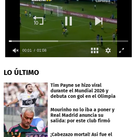
0
seconds
of
LO ÚLTIMO
1
minute,
8
Tim Payne se hizo viral
seconds
durante el Mundial 2026 y
debuta con gol en el Olimpia
Mourinho no lo iba a poner y
Real Madrid anuncia su
salida: por este club firmó
¡Cabezazo mortal! Así fue el