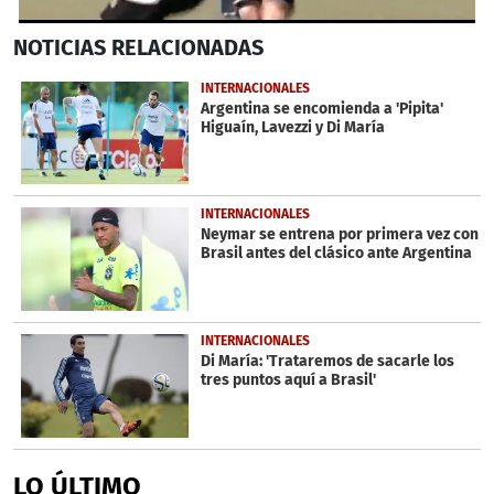
0
NOTICIAS
RELACIONADAS
seconds
of
2
INTERNACIONALES
minutes,
Argentina se encomienda a 'Pipita'
20
Higuaín, Lavezzi y Di María
seconds
INTERNACIONALES
Neymar se entrena por primera vez con
Brasil antes del clásico ante Argentina
INTERNACIONALES
Di María: 'Trataremos de sacarle los
tres puntos aquí a Brasil'
LO ÚLTIMO