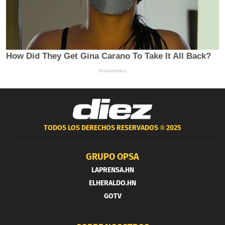
TODOS LOS DERECHOS RESERVADOS ®
2025
GRUPO OPSA
LAPRENSA.HN
ELHERALDO.HN
GOTV