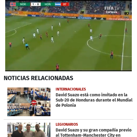
0
NOTICIAS
RELACIONADAS
seconds
of
1
INTERNACIONALES
minute,
David Suazo está como invitado en la
58
Sub-20 de Honduras durante el Mundial
seconds
de Polonia
LEGIONARIOS
David Suazo y su gran compañía previo
al Tottenham-Manchester City en