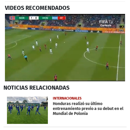
VIDEOS RECOMENDADOS
0
NOTICIAS
RELACIONADAS
seconds
of
1
INTERNACIONALES
minute,
Honduras realizó su último
58
entrenamiento previo a su debut en el
seconds
Mundial de Polonia