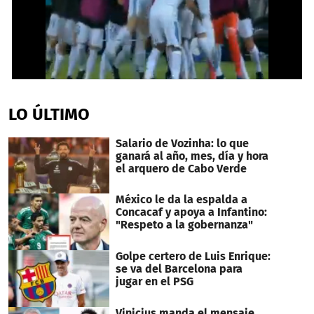
0
seconds
of
LO ÚLTIMO
39
seconds
Salario de Vozinha: lo que
ganará al año, mes, día y hora
el arquero de Cabo Verde
México le da la espalda a
Concacaf y apoya a Infantino:
"Respeto a la gobernanza"
Golpe certero de Luis Enrique:
se va del Barcelona para
jugar en el PSG
Vinicius manda el mensaje