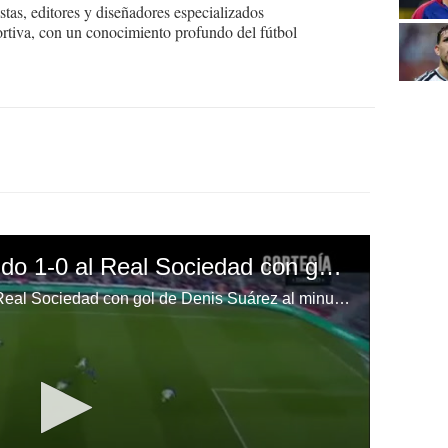
tas, editores y diseñadores especializados
ortiva, con un conocimiento profundo del fútbol
Barcelona está ganando 1-0 al Real Sociedad con gol de Denis Suárez al minuto 38.
Barcelona está ganando 1-0 al Real Sociedad con gol de Denis Suárez al minuto 38.