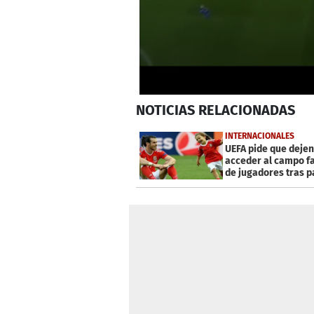
0
NOTICIAS
RELACIONADAS
seconds
of
40
INTERNACIONALES
seconds
Volume
UEFA pide que dejen
0%
acceder al campo f
de jugadores tras p