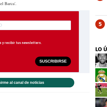
el Barca'.
5
 y recibir tus newsletters.
LO 
SUSCRIBIRSE
irme al canal de noticias