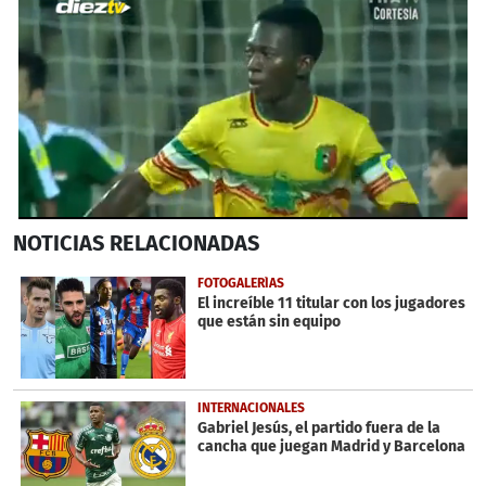
0
NOTICIAS
RELACIONADAS
seconds
of
1
FOTOGALERÍAS
minute,
El increíble 11 titular con los jugadores
23
que están sin equipo
seconds
INTERNACIONALES
Gabriel Jesús, el partido fuera de la
cancha que juegan Madrid y Barcelona