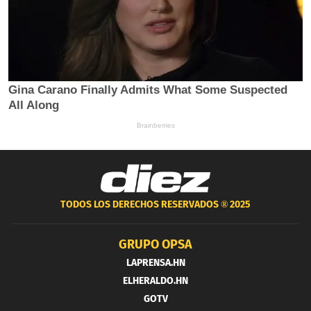
TODOS LOS DERECHOS RESERVADOS ®
2025
GRUPO OPSA
LAPRENSA.HN
ELHERALDO.HN
GOTV