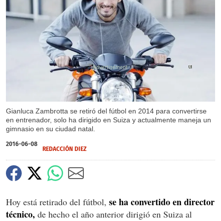
X
X
X
X
X
Gianluca Zambrotta se retiró del fútbol en 2014 para convertirse
en entrenador, solo ha dirigido en Suiza y actualmente maneja un
gimnasio en su ciudad natal.
2016-06-08
REDACCIÓN DIEZ
se ha convertido en director
Hoy está retirado del fútbol,
técnico,
de hecho el año anterior dirigió en Suiza al