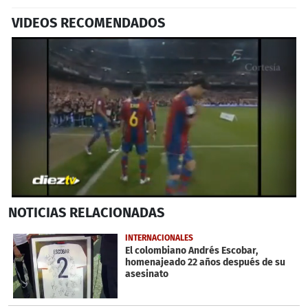
VIDEOS RECOMENDADOS
0
NOTICIAS
RELACIONADAS
seconds
of
55
INTERNACIONALES
seconds
El colombiano Andrés Escobar,
homenajeado 22 años después de su
asesinato