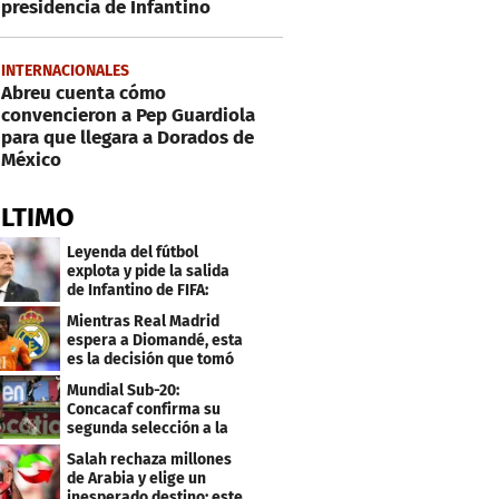
presidencia de Infantino
INTERNACIONALES
Abreu cuenta cómo
convencieron a Pep Guardiola
para que llegara a Dorados de
México
ÚLTIMO
Leyenda del fútbol
explota y pide la salida
de Infantino de FIFA:
"Deshonesto y cobarde"
Mientras Real Madrid
espera a Diomandé, esta
es la decisión que tomó
el jugador
Mundial Sub-20:
Concacaf confirma su
segunda selección a la
Copa del Mundo 2027
Salah rechaza millones
de Arabia y elige un
inesperado destino: este