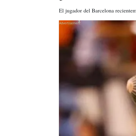
El jugador del Barcelona reciente
X
X