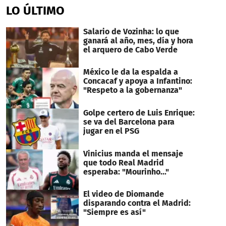
of
LO ÚLTIMO
1
minute,
15
Salario de Vozinha: lo que
seconds
ganará al año, mes, día y hora
el arquero de Cabo Verde
México le da la espalda a
Concacaf y apoya a Infantino:
"Respeto a la gobernanza"
Golpe certero de Luis Enrique:
se va del Barcelona para
jugar en el PSG
Vinicius manda el mensaje
que todo Real Madrid
esperaba: "Mourinho..."
El video de Diomande
disparando contra el Madrid:
"Siempre es así"