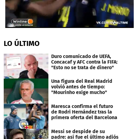
0
seconds
of
LO ÚLTIMO
32
seconds
Duro comunicado de UEFA,
Concacaf y AFC contra la FIFA:
"Esto no se trata de dinero"
Una figura del Real Madrid
volvió antes de tiempo:
"Mourinho exige mucho"
Maresca confirma el futuro
de Rodri Hernández tras la
primera oferta del Barcelona
Messi se despide de su
padre: así fue el último adiós