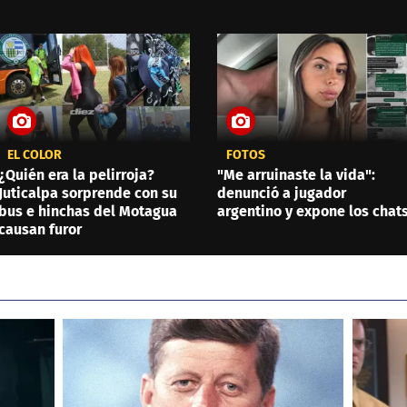
EL COLOR
FOTOS
¿Quién era la pelirroja?
"Me arruinaste la vida":
Juticalpa sorprende con su
denunció a jugador
bus e hinchas del Motagua
argentino y expone los chat
causan furor