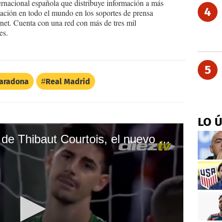
ernacional española que distribuye información a más
4
ción en todo el mundo en los soportes de prensa
ternet. Cuenta con una red con más de tres mil
es.
5
aradona
Real Madrid
LO 
Las mejores atajadas de Thibaut Courtois, el nuevo arquero del Real Madrid