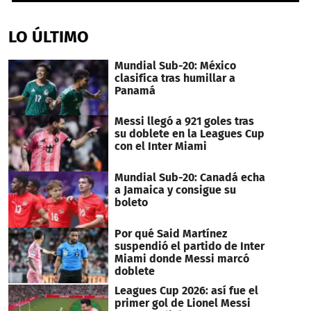
0
seconds
of
LO ÚLTIMO
1
minute,
41
Mundial Sub-20: México
seconds
clasifica tras humillar a
Panamá
Messi llegó a 921 goles tras
su doblete en la Leagues Cup
con el Inter Miami
Mundial Sub-20: Canadá echa
a Jamaica y consigue su
boleto
Por qué Said Martínez
suspendió el partido de Inter
Miami donde Messi marcó
doblete
Leagues Cup 2026: así fue el
primer gol de Lionel Messi