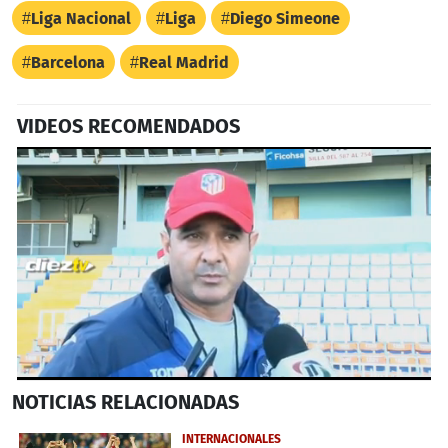
Liga Nacional
Liga
Diego Simeone
Barcelona
Real Madrid
VIDEOS RECOMENDADOS
0
NOTICIAS
RELACIONADAS
seconds
of
36
INTERNACIONALES