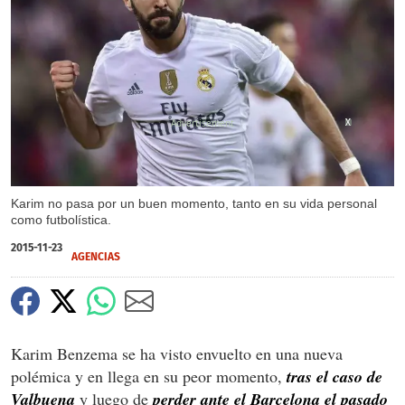
X
X
Karim no pasa por un buen momento, tanto en su vida personal
como futbolística.
2015-11-23
AGENCIAS
Karim Benzema se ha visto envuelto en una nueva
polémica y en llega en su peor momento,
tras el caso de
Valbuena
y luego de
perder ante el Barcelona el pasado