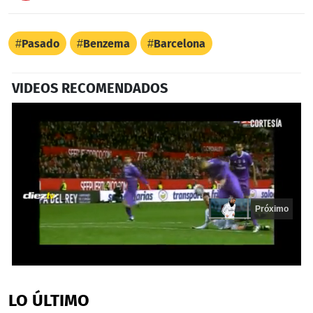
Pasado
Benzema
Barcelona
VIDEOS RECOMENDADOS
Próximo
0
seconds
of
LO ÚLTIMO
18