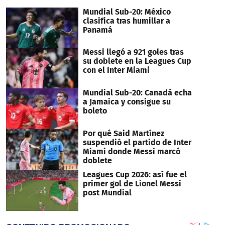
seconds
Mundial Sub-20: México
clasifica tras humillar a
Panamá
Messi llegó a 921 goles tras
su doblete en la Leagues Cup
con el Inter Miami
Mundial Sub-20: Canadá echa
a Jamaica y consigue su
boleto
Por qué Said Martínez
suspendió el partido de Inter
Miami donde Messi marcó
doblete
Leagues Cup 2026: así fue el
primer gol de Lionel Messi
post Mundial