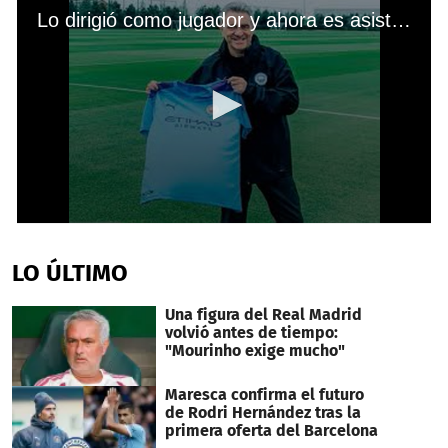
Lo dirigió como jugador y ahora es asistente técnico de Pep Guardiola en el Manchester City
0
seconds
of
LO ÚLTIMO
1
minute,
9
Una figura del Real Madrid
seconds
volvió antes de tiempo:
"Mourinho exige mucho"
Maresca confirma el futuro
de Rodri Hernández tras la
primera oferta del Barcelona