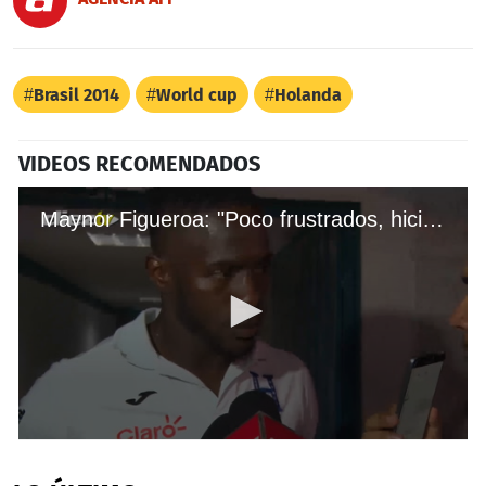
Brasil 2014
World cup
Holanda
VIDEOS RECOMENDADOS
Maynor Figueroa: "Poco frustrados, hicimos un gran esfuerzo"
0
seconds
of