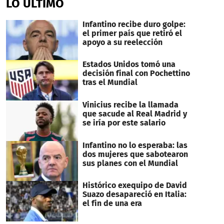
LO ÚLTIMO
1
minute,
35
Infantino recibe duro golpe:
seconds
el primer país que retiró el
apoyo a su reelección
Estados Unidos tomó una
decisión final con Pochettino
tras el Mundial
Vinicius recibe la llamada
que sacude al Real Madrid y
se iría por este salario
Infantino no lo esperaba: las
dos mujeres que sabotearon
sus planes con el Mundial
Histórico exequipo de David
Suazo desapareció en Italia:
el fin de una era