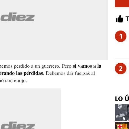
1
si vamos a la
 hemos perdido a un guerrero. Pero
2
orando las pérdidas
. Debemos dar fuerzas al
nó con enojo.
LO 