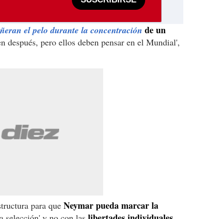
de un
iñeran el pelo durante la concentración
n después, pero ellos deben pensar en el Mundial',
Neymar pueda marcar la
structura para que
libertades individuales
a selección' y no con las