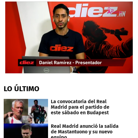
0
seconds
of
LO ÚLTIMO
2
minutes,
31
La convocatoria del Real
seconds
Madrid para el partido de
este sábado en Budapest
Real Madrid anunció la salida
de Mastantuono y su nuevo
equipo