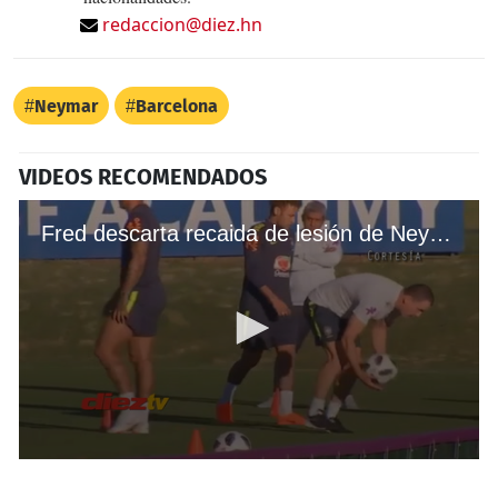
redaccion@diez.hn
Neymar
Barcelona
VIDEOS RECOMENDADOS
Fred descarta recaida de lesión de Neymar con selección de Brasil
0
seconds