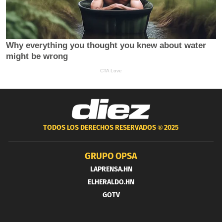
TODOS LOS DERECHOS RESERVADOS ®
2025
GRUPO OPSA
LAPRENSA.HN
ELHERALDO.HN
GOTV