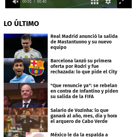
0
seconds
of
LO ÚLTIMO
40
seconds
Real Madrid anunció la salida
de Mastantuono y su nuevo
equipo
Barcelona lanzó su primera
oferta por Rodri y fue
rechazada: lo que pide el City
"Que renuncie ya": se rebelan
en contra de Infantino y piden
su salida de la FIFA
Salario de Vozinha: lo que
ganará al año, mes, día y hora
el arquero de Cabo Verde
México le da la espalda a