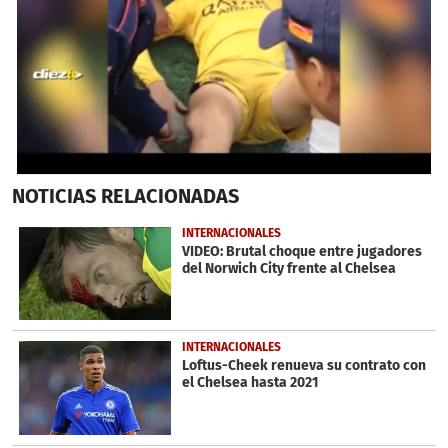
0
NOTICIAS
RELACIONADAS
seconds
of
35
INTERNACIONALES
seconds
VIDEO: Brutal choque entre jugadores
del Norwich City frente al Chelsea
INTERNACIONALES
Loftus-Cheek renueva su contrato con
el Chelsea hasta 2021