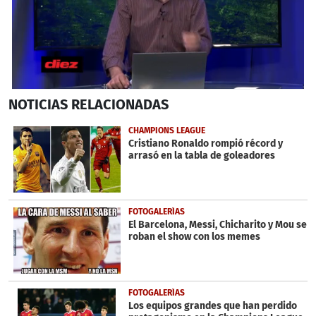
0
NOTICIAS
RELACIONADAS
seconds
of
9
CHAMPIONS LEAGUE
minutes,
Cristiano Ronaldo rompió récord y
32
arrasó en la tabla de goleadores
seconds
FOTOGALERÍAS
El Barcelona, Messi, Chicharito y Mou se
roban el show con los memes
FOTOGALERÍAS
Los equipos grandes que han perdido