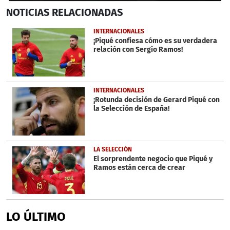
0
NOTICIAS
RELACIONADAS
seconds
of
6
INTERNACIONALES
minutes,
¡Piqué confiesa cómo es su verdadera
1
relación con Sergio Ramos!
second
INTERNACIONALES
¡Rotunda decisión de Gerard Piqué con
la Selección de España!
LA SELECCIÓN
El sorprendente negocio que Piqué y
Ramos están cerca de crear
LO ÚLTIMO