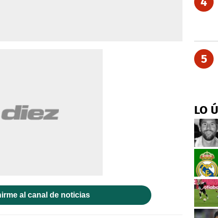
4
5
LO 
irme al canal de noticias