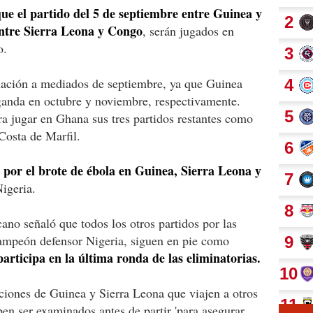
e el partido del 5 de septiembre entre Guinea y
entre Sierra Leona y Congo
, serán jugados en
o.
uación a mediados de septiembre, ya que Guinea
Uganda en octubre y noviembre, respectivamente.
ra jugar en Ghana sus tres partidos restantes como
osta de Marfil.
por el brote de ébola en Guinea, Sierra Leona y
igeria.
cano señaló que todos los otros partidos por las
campeón defensor Nigeria, siguen en pie como
participa en la última ronda de las eliminatorias.
aciones de Guinea y Sierra Leona que viajen a otros
ben ser examinados antes de partir 'para asegurar