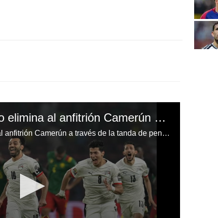
La selección de Egipto elimina al anfitrión Camerún y jugará la final de la Copa Africana contra Senegal
La selección de Egipto eliminó al anfitrión Camerún a través de la tanda de penales en la Copa Africana.