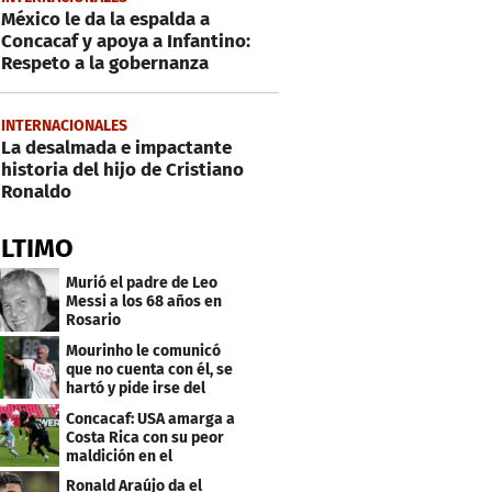
México le da la espalda a
Concacaf y apoya a Infantino:
Respeto a la gobernanza
INTERNACIONALES
La desalmada e impactante
historia del hijo de Cristiano
Ronaldo
ÚLTIMO
Murió el padre de Leo
Messi a los 68 años en
Rosario
Mourinho le comunicó
que no cuenta con él, se
hartó y pide irse del
Real Madrid
Concacaf: USA amarga a
Costa Rica con su peor
maldición en el
premundial Sub-20
Ronald Araújo da el