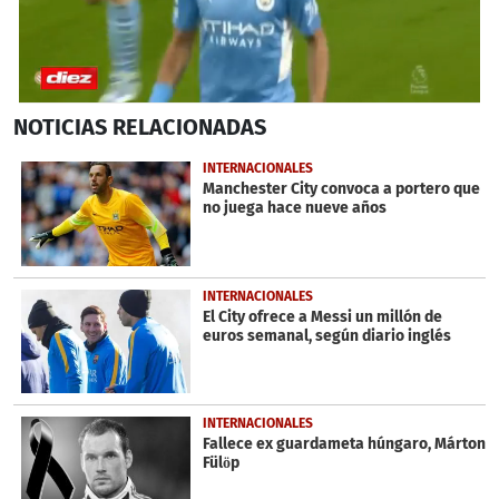
0
NOTICIAS
RELACIONADAS
seconds
of
46
INTERNACIONALES
seconds
Manchester City convoca a portero que
no juega hace nueve años
INTERNACIONALES
El City ofrece a Messi un millón de
euros semanal, según diario inglés
INTERNACIONALES
Fallece ex guardameta húngaro, Márton
Fülöp