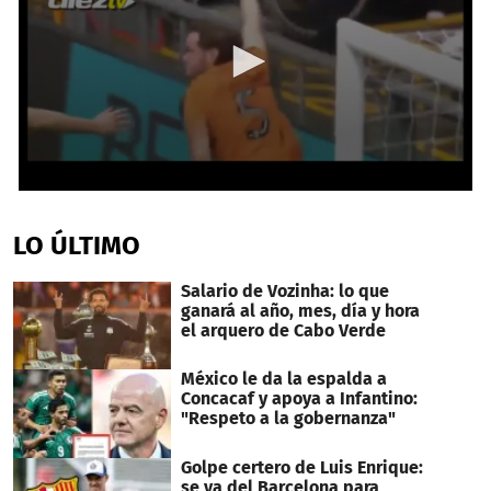
0
seconds
of
LO ÚLTIMO
1
minute,
15
Salario de Vozinha: lo que
seconds
ganará al año, mes, día y hora
el arquero de Cabo Verde
México le da la espalda a
Concacaf y apoya a Infantino:
"Respeto a la gobernanza"
Golpe certero de Luis Enrique:
se va del Barcelona para