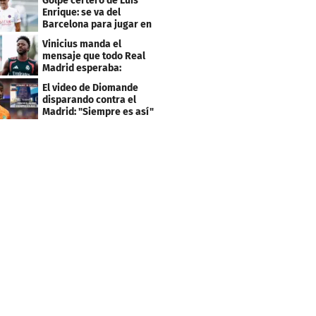
Golpe certero de Luis
Enrique: se va del
Barcelona para jugar en
el PSG
Vinicius manda el
mensaje que todo Real
Madrid esperaba:
"Mourinho..."
El video de Diomande
disparando contra el
Madrid: "Siempre es así"