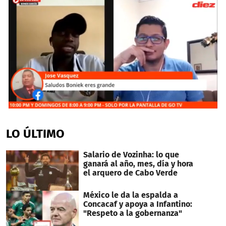
0
seconds
of
LO ÚLTIMO
2
minutes,
2
Salario de Vozinha: lo que
seconds
ganará al año, mes, día y hora
el arquero de Cabo Verde
México le da la espalda a
Concacaf y apoya a Infantino:
"Respeto a la gobernanza"