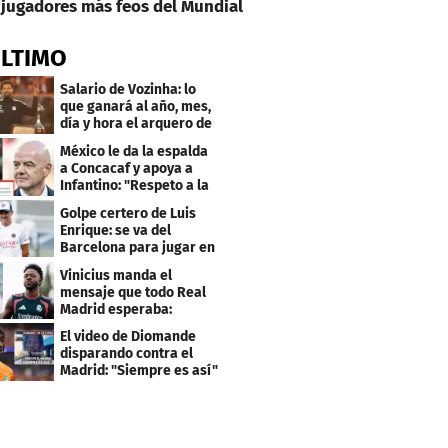
jugadores más feos del Mundial
ÚLTIMO
Salario de Vozinha: lo
que ganará al año, mes,
día y hora el arquero de
Cabo Verde
México le da la espalda
a Concacaf y apoya a
Infantino: "Respeto a la
gobernanza"
Golpe certero de Luis
Enrique: se va del
Barcelona para jugar en
el PSG
Vinicius manda el
mensaje que todo Real
Madrid esperaba:
"Mourinho..."
El video de Diomande
disparando contra el
Madrid: "Siempre es así"