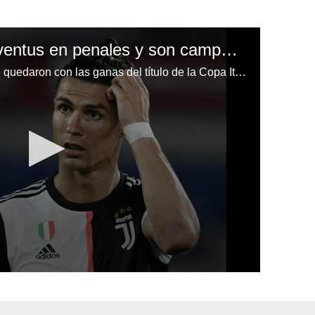
Napoli supera a la Juventus en penales y son campeones de la Copa Italia
Juventus y Cristiano Ronaldo se quedaron con las ganas del título de la Copa Italia, pues el Napoli se llevó el trofeo por la vía de los penales (4-2), tras el 0-0 en los 90 minutos.