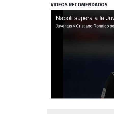
VIDEOS RECOMENDADOS
0
seconds
of
1