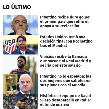
seconds
of
LO ÚLTIMO
2
minutes,
53
Infantino recibe duro golpe:
seconds
el primer país que retiró el
apoyo a su reelección
Estados Unidos tomó una
decisión final con Pochettino
tras el Mundial
Vinicius recibe la llamada
que sacude al Real Madrid y
se iría por este salario
Infantino no lo esperaba: las
dos mujeres que sabotearon
sus planes con el Mundial
Histórico exequipo de David
Suazo desapareció en Italia:
el fin de una era