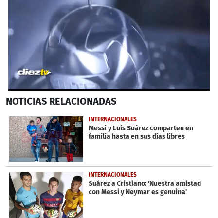
0
NOTICIAS
RELACIONADAS
seconds
of
1
INTERNACIONALES
minute,
Messi y Luis Suárez comparten en
4
familia hasta en sus días libres
seconds
INTERNACIONALES
Suárez a Cristiano: 'Nuestra amistad
con Messi y Neymar es genuina'