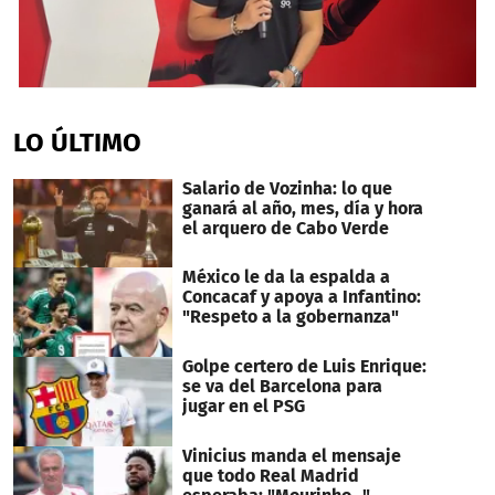
0
seconds
of
LO ÚLTIMO
9
minutes,
35
Salario de Vozinha: lo que
seconds
ganará al año, mes, día y hora
el arquero de Cabo Verde
México le da la espalda a
Concacaf y apoya a Infantino:
"Respeto a la gobernanza"
Golpe certero de Luis Enrique:
se va del Barcelona para
jugar en el PSG
Vinicius manda el mensaje
que todo Real Madrid