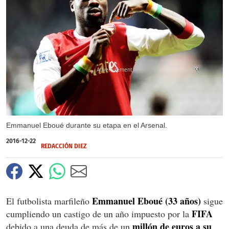
X
X
Emmanuel Eboué durante su etapa en el Arsenal.
2016-12-22
REDACCIÓN DIEZ
Emmanuel Eboué (33 años)
El futbolista marfileño
sigue
FIFA
cumpliendo un castigo de un año impuesto por la
millón de euros a su
debido a una deuda de más de un