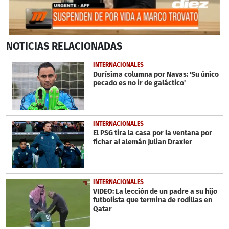
0
NOTICIAS
RELACIONADAS
seconds
of
2
INTERNACIONALES
minutes,
Durísima columna por Navas: 'Su único
54
pecado es no ir de galáctico'
seconds
INTERNACIONALES
El PSG tira la casa por la ventana por
fichar al alemán Julian Draxler
INTERNACIONALES
VIDEO: La lección de un padre a su hijo
futbolista que termina de rodillas en
Qatar