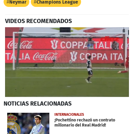
Neymar
Champions League
VIDEOS RECOMENDADOS
0
NOTICIAS
RELACIONADAS
seconds
of
1
INTERNACIONALES
minute,
¡Pochettino rechazó un contrato
57
millonario del Real Madrid!
seconds