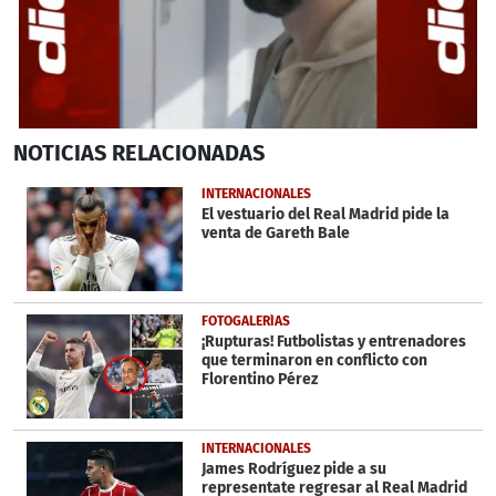
0
NOTICIAS
RELACIONADAS
seconds
of
1
INTERNACIONALES
minute,
El vestuario del Real Madrid pide la
0
venta de Gareth Bale
FOTOGALERÍAS
¡Rupturas! Futbolistas y entrenadores
que terminaron en conflicto con
Florentino Pérez
INTERNACIONALES
James Rodríguez pide a su
representate regresar al Real Madrid