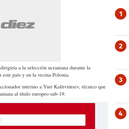
1
2
dirigiría a la selección ucraniana durante la
 este país y en la vecina Polonia.
3
cionador interino a Yuri Kalitvintsev, técnico que
aniana al título europeo sub-19.
4