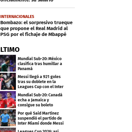
INTERNACIONALES
Bombazo: el sorpresivo trueque
que propone el Real Madrid al
PSG por el fichaje de Mbappé
ÚLTIMO
Mundial Sub-20: México
clasifica tras humillar a
Panamá
Messi llegó a 921 goles
tras su doblete en la
Leagues Cup con el Inter
Miami
Mundial Sub-20: Canadá
echa a Jamaica y
consigue su boleto
Por qué Said Martínez
suspendió el partido de
Inter Miami donde Messi
marcó doblete
Leagues Cup 2026: así