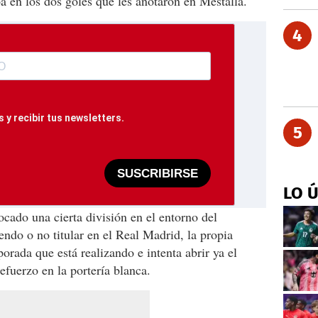
lpa en los dos goles que les anotaron en Mestalla.
4
 y recibir tus newsletters.
5
SUSCRIBIRSE
LO 
ocado una cierta división en el entorno del
endo o no titular en el Real Madrid, la propia
orada que está realizando e intenta abrir ya el
efuerzo en la portería blanca.