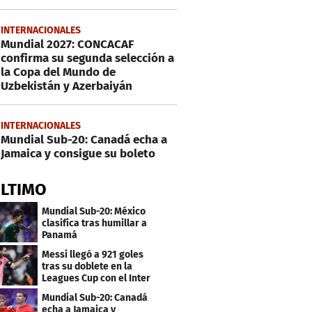
INTERNACIONALES
Mundial 2027: CONCACAF
confirma su segunda selección a
la Copa del Mundo de
Uzbekistán y Azerbaiyán
INTERNACIONALES
Mundial Sub-20: Canadá echa a
Jamaica y consigue su boleto
ÚLTIMO
Mundial Sub-20: México
clasifica tras humillar a
Panamá
Messi llegó a 921 goles
tras su doblete en la
Leagues Cup con el Inter
Miami
Mundial Sub-20: Canadá
echa a Jamaica y