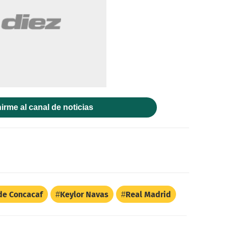
irme al canal de noticias
de Concacaf
Keylor Navas
Real Madrid