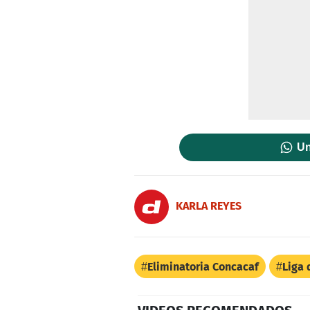
Un
KARLA REYES
Eliminatoria Concacaf
Liga 