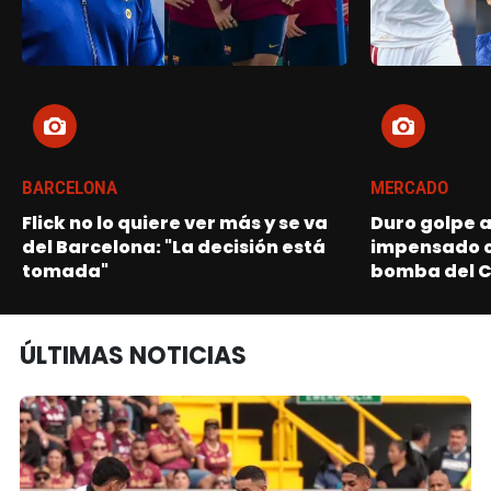
BARCELONA
MERCADO
Flick no lo quiere ver más y se va
Duro golpe a
del Barcelona: "La decisión está
impensado cl
tomada"
bomba del C
ÚLTIMAS NOTICIAS