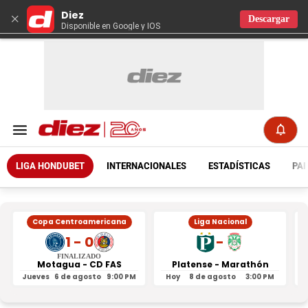
Diez
×
Descargar
Disponible en Google y IOS
LIGA HONDUBET
INTERNACIONALES
ESTADÍSTICAS
PAR
Copa Centroamericana
Liga Nacional
1 - 0
-
FINALIZADO
Motagua - CD FAS
Platense - Marathón
Jueves
6 de agosto
9:00 PM
Hoy
8 de agosto
3:00 PM