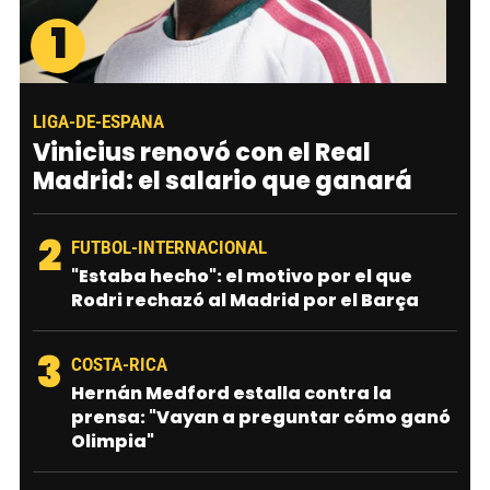
1
LIGA-DE-ESPANA
Vinicius renovó con el Real
Madrid: el salario que ganará
2
FUTBOL-INTERNACIONAL
"Estaba hecho": el motivo por el que
Rodri rechazó al Madrid por el Barça
3
COSTA-RICA
Hernán Medford estalla contra la
prensa: "Vayan a preguntar cómo ganó
Olimpia"