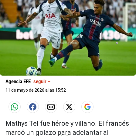
X
X
X
Agencia EFE
seguir +
11 de mayo de 2026 a las 15:52
Mathys Tel fue héroe y villano. El francés
marcó un golazo para adelantar al