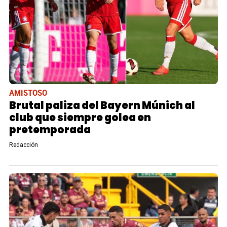
AMISTOSO
Brutal paliza del Bayern Múnich al
club que siempre golea en
pretemporada
Redacción