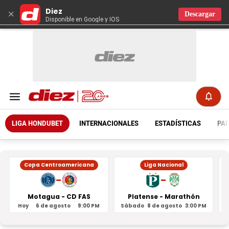
Diez
×
Descargar
Disponible en Google y IOS
LIGA HONDUBET
INTERNACIONALES
ESTADÍSTICAS
PAR
Copa Centroamericana
Liga Nacional
-
-
Motagua - CD FAS
Platense - Marathón
Hoy
6 de agosto
9:00 PM
Sábado
8 de agosto
3:00 PM